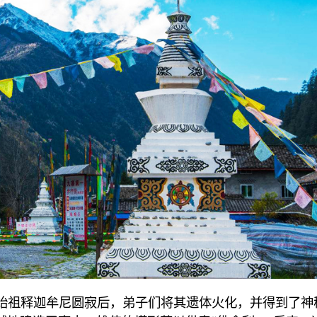
始祖释迦牟尼圆寂后，弟子们将其遗体火化，并得到了神