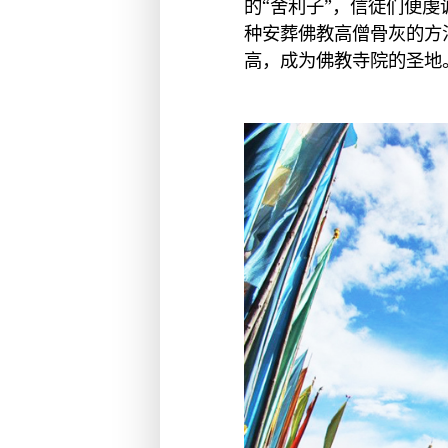
的“舍利子”，信徒们便虔
种安葬佛教高僧骨灰的方
高，成为佛教寺院的圣地