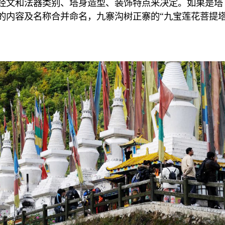
经文和法器类别、塔身造型、装饰特点来决定。如果是塔
的内容及名称合并命名，九寨沟树正寨的“九宝莲花菩提塔