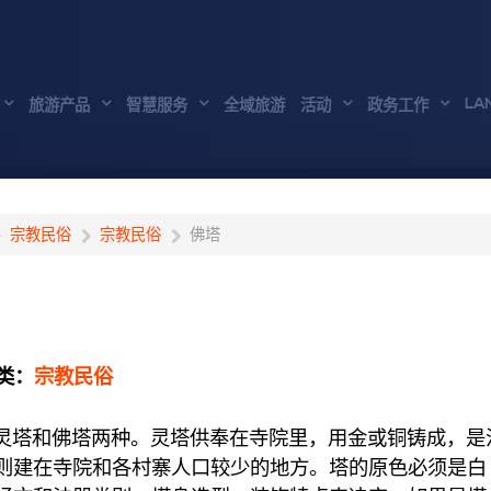
LA
旅游产品
智慧服务
全域旅游
活动
政务工作
宗教民俗
宗教民俗
佛塔
类：
宗教民俗
塔和佛塔两种。灵塔供奉在寺院里，用金或铜铸成，是
则建在寺院和各村寨人口较少的地方。塔的原色必须是白