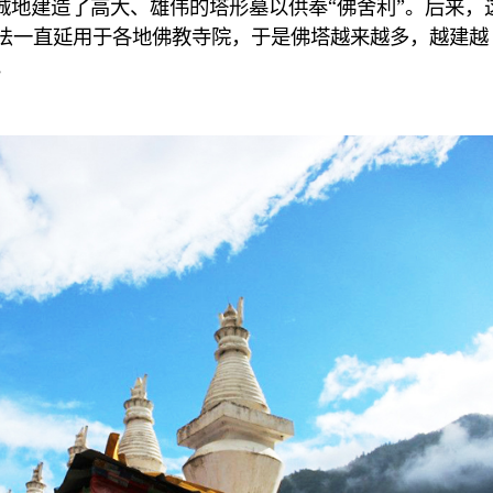
诚地建造了高大、雄伟的塔形墓以供奉“佛舍利”。后来，
法一直延用于各地佛教寺院，于是佛塔越来越多，越建越
。