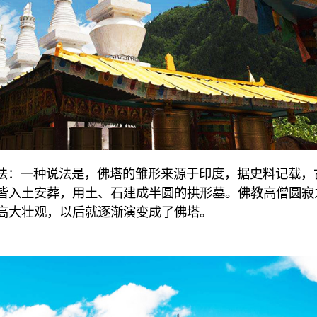
法：一种说法是，佛塔的雏形来源于印度，据史料记载，
皆入土安葬，用土、石建成半圆的拱形墓。佛教高僧圆寂
高大壮观，以后就逐渐演变成了佛塔。