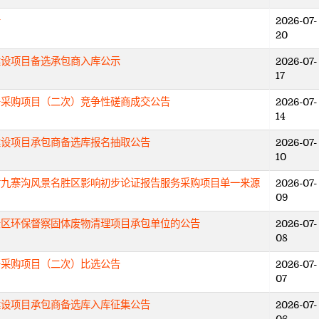
告
2026-07-
20
建设项目备选承包商入库公示
2026-07-
17
务采购项目（二次）竞争性磋商成交公告
2026-07-
14
建设项目承包商备选库报名抽取公告
2026-07-
10
对九寨沟风景名胜区影响初步论证报告服务采购项目单一来源
2026-07-
09
景区环保督察固体废物清理项目承包单位的公告
2026-07-
08
务采购项目（二次）比选公告
2026-07-
07
建设项目承包商备选库入库征集公告
2026-07-