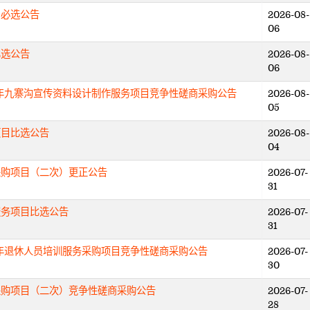
目必选公告
2026-08-
06
比选公告
2026-08-
06
6年九寨沟宣传资料设计制作服务项目竞争性磋商采购公告
2026-08-
05
项目比选公告
2026-08-
04
采购项目（二次）更正公告
2026-07-
31
服务项目比选公告
2026-07-
31
6年退休人员培训服务采购项目竞争性磋商采购公告
2026-07-
30
采购项目（二次）竞争性磋商采购公告
2026-07-
28