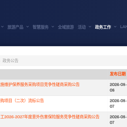
LA
旅游产品
智慧服务
全域旅游
活动
政务工作
政务公告
发布日期
设施维护保养服务采购项目竞争性磋商采购公告
2026-08-
08
采购项目（二次）流标公告
2026-08-
07
2026-2027年度意外伤害保险服务竞争性磋商采购公告
2026-08-
07