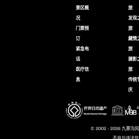
景区概
旅
况
发现
门票预
旅
订
藏情
紧急电
旅
话
摄影
医疗信
旅
息
传统
庆
© 2002 - 2026 九
不良与违法信息举