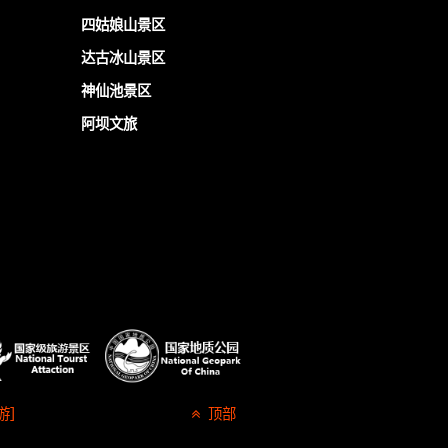
四姑娘山景区
达古冰山景区
神仙池景区
阿坝文旅
游]
顶部