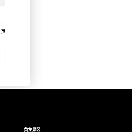
2 页
黄龙景区