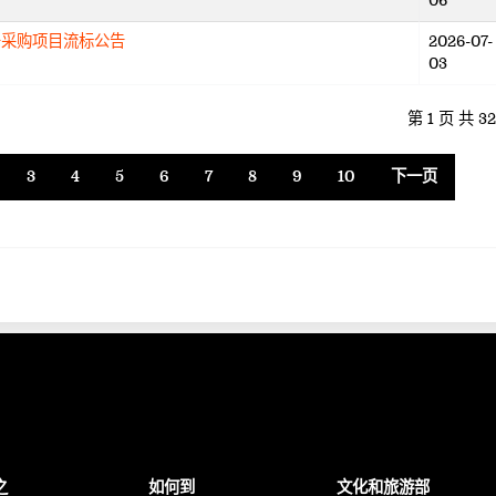
06
务采购项目流标公告
2026-07-
03
第 1 页 共 3
3
4
5
6
7
8
9
10
下一页
之
如何到
文化和旅游部