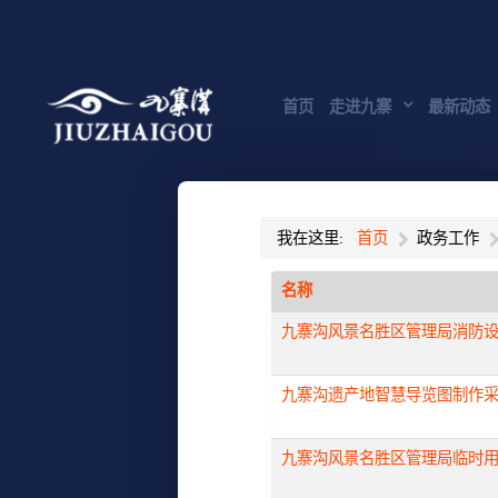
首页
走进九寨
最新动态
我在这里:
首页
政务工作
名称
九寨沟风景名胜区管理局消防
九寨沟遗产地智慧导览图制作
九寨沟风景名胜区管理局临时用工