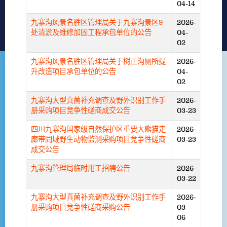
04-14
九寨沟风景名胜区管理局关于九寨沟景区9
2026-
处清淤及维修加固工程承包单位的公告
04-
02
九寨沟风景名胜区管理局关于树正沟厕所提
2026-
升改造项目承包单位的公告
04-
02
九寨沟大型真菌补充调查及野外识别工作手
2026-
册采购项目竞争性磋商成交公告
03-23
四川九寨沟国家级自然保护区重要大熊猫走
2026-
廊带同域野生动物监测采购项目竞争性磋商
03-23
成交公告
九寨沟管理局临时用工招聘公告
2026-
03-22
九寨沟大型真菌补充调查及野外识别工作手
2026-
册采购项目竞争性磋商采购公告
03-
06