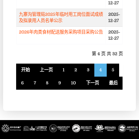
12-27
九寨沟管理局2025年临时用工岗位面试成绩
2025-
及拟录用人员名单公示
12-27
2026年肉类食材配送服务采购项目采购公告
2025-
12-27
第 4 页 共 32 页
开始
上一页
1
2
3
4
5
6
7
8
9
10
下一页
最后