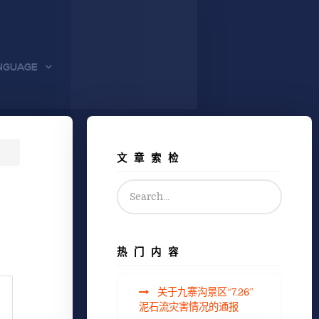
NGUAGE
文章索检
热门内容
关于九寨沟景区“7.26”
泥石流灾害情况的通报