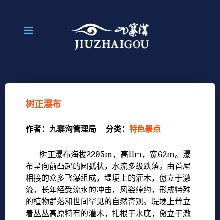
树正瀑布
作者：
九寨沟管理局
分类：
特色景点
树正瀑布海拔
2295m
，高
11m
，宽
62m
。瀑
布呈向前凸起的圆弧状，水流多级跌落。由首尾
相接的众多飞瀑组成，堤埂上的灌木，傲立于激
流，长年经受流水的冲击，风姿绰约，形成特殊
的植物群落和世间罕见的自然奇观。堤埂上耸立
着丛丛高原特有的灌木，扎根于水底，傲立于激