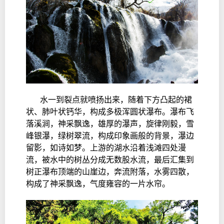
水一到裂点就喷扬出来，随着下方凸起的裙
状、肺叶状钙华，构成多极浑圆状瀑布。瀑布飞
落溪涧，神采飘逸，雄厚的瀑声，旋律刚毅，雪
峰银瀑，绿树翠流，构成印象画般的背景，瀑边
留影，如诗如梦。上游的湖水沿着浅滩四处漫
流，被水中的树丛分成无数股水流，最后汇集到
树正瀑布顶端的山崖边，奔流附落，水雾四散，
构成了神采飘逸，气度雍容的一片水帘。