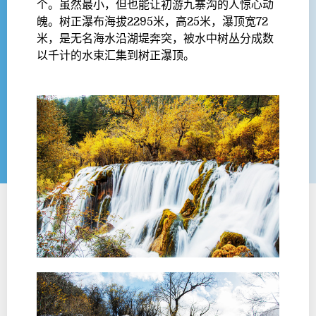
个。虽然最小，但也能让初游九寨沟的人惊心动
魄。树正瀑布海拔2295米，高25米，瀑顶宽72
米，是无名海水沿湖堤奔突，被水中树丛分成数
以千计的水束汇集到树正瀑顶。