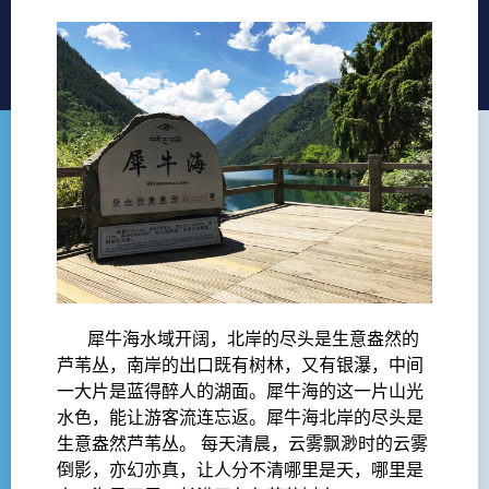
犀牛海水域开阔，北岸的尽头是生意盎然的
芦苇丛，南岸的出口既有树林，又有银瀑，中间
一大片是蓝得醉人的湖面。犀牛海的这一片山光
水色，能让游客流连忘返。犀牛海北岸的尽头是
生意盎然芦苇丛。 每天清晨，云雾飘渺时的云雾
倒影，亦幻亦真，让人分不清哪里是天，哪里是