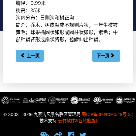
胸径：0.99米
树高：25米
沟内分布：日则沟和树正沟
简介：乔木，树皮裂成不规则片状；一年生枝被
黄毛；球果椭圆状卵形或圆柱状卵形，紫色；中
部种鳞肾形或扇状肾形，苞鳞伸出种鳞。
上一页
下一页
© 2002 - 2026 九寨沟风景名胜区管理局
蜀ICP备2024094548号-2
|
技术支持
[云竹软件&智慧旅游]