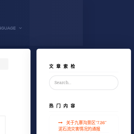
NGUAGE
文章索检
热门内容
关于九寨沟景区“7.26”
泥石流灾害情况的通报