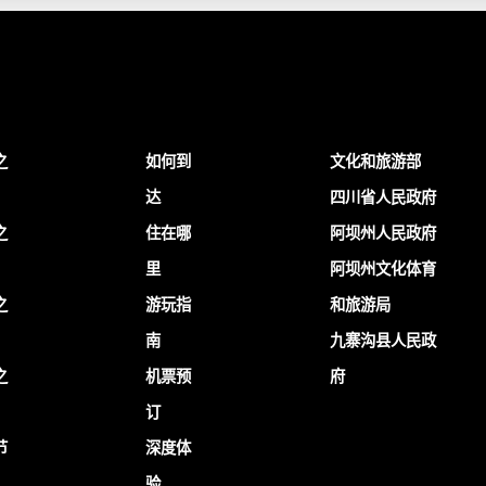
之
如何到
文化和旅游部
达
四川省人民政府
之
住在哪
阿坝州人民政府
里
阿坝州文化体育
之
游玩指
和旅游局
南
九寨沟县人民政
之
机票预
府
订
节
深度体
验