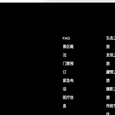
FAQ
生态
景区概
旅
况
发现
门票预
旅
订
藏情
紧急电
旅
话
摄影
医疗信
旅
息
传统
庆