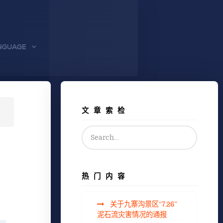
NGUAGE
文章索检
热门内容
关于九寨沟景区“7.26”
泥石流灾害情况的通报