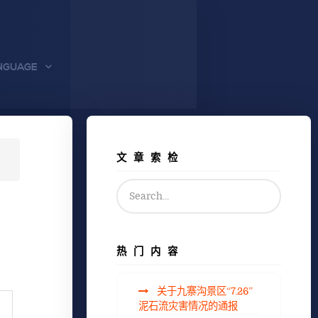
NGUAGE
文章索检
热门内容
关于九寨沟景区“7.26”
泥石流灾害情况的通报