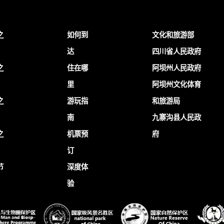
之
如何到
文化和旅游部
达
四川省人民政府
之
住在哪
阿坝州人民政府
里
阿坝州文化体育
之
游玩指
和旅游局
南
九寨沟县人民政
之
机票预
府
订
节
深度体
验