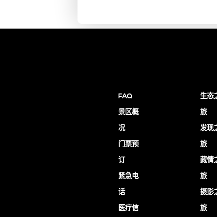
FAQ
生态
景区概
旅
况
发现
门票预
旅
订
藏情
紧急电
旅
话
摄影
医疗信
旅