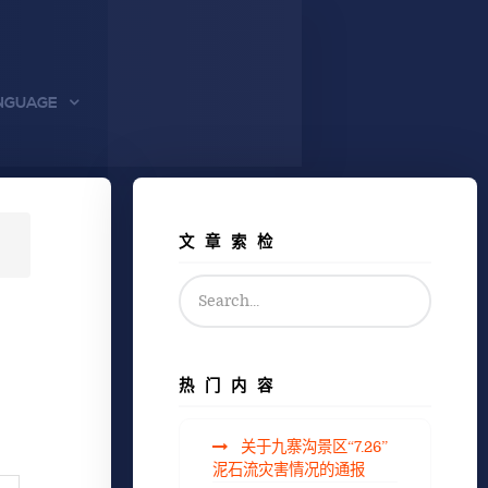
NGUAGE
文章索检
热门内容
关于九寨沟景区“7.26”
泥石流灾害情况的通报