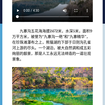
九寨沟五花海海拔2472米，水深5米，面积9
万平方米，被誉为“九寨沟一绝”和“九寨精华”，
在珍珠滩瀑布之上，熊猫湖的下部于日则沟孔雀
河上游的尽头。一个湖泊，被大自然调和成五彩
绚丽的靓景，那是人工永远无法缔造的一道壮观
景象。