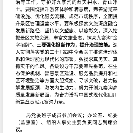
治等工作，守护好九寨沟的蓝天碧水、青山净
土。要围绕提升游客体验和满意度，完善游览基
础设施、优化服务流程、规范市场秩序，全面提
升景区管理运营水平。要积极探索文旅深度融合
发展新路径，坚持以文塑旅、以旅彰文，深入挖
掘景区文旅资源，丰富文旅业态，擦亮九寨沟“金
字招牌”。
三要强化担当作为，提升治理效能。
深
入贯彻落实党的二十届四中全会关于推进治理体
系和治理能力现代化的部署，弘扬求真务实、真
抓实干的作风。各级领导干部要率先垂范，在生
态保护机制、智慧景区建设、服务品质提升和社
区环境整治等方面大胆探索、寻求突破，着力破
解发展瓶颈，激发内生动力，努力开创九寨沟高
质量发展新局面，为奋力谱写中国式现代化四川
新篇章贡献九寨沟力量。
局党委班子成员参加会议；办公室、纪委
（监察室）、组织人事处主要负责同志列席会
议。