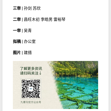
三审 |
孙剑 苏欣
二审 |
昌旺木初 李皓男 雷裕琴
一审 |
吴青
拟稿 |
办公室
图片 |
建措