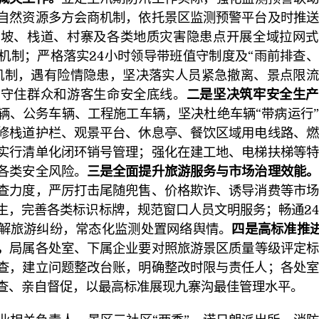
自然资源多方会商机制，依托景区监测预警平台及时推送
边坡、栈道、村寨及各类地质灾害隐患点开展全域拉网式
机制；严格落实24小时领导带班值守制度及“雨前排查
机制，遇有险情隐患，坚决落实人员紧急撤离、景点限流
决守住群众和游客生命安全底线。
二是坚决筑牢安全生产
辆、公务车辆、工程施工车辆，坚决杜绝车辆“带病运行
修栈道护栏、观景平台、休息亭、餐饮区域用电线路、燃
实行清单化闭环销号管理；强化在建工地、电梯扶梯等特
各类安全风险。
三是全面提升旅游服务与市场治理效能
查力度，严厉打击尾随兜售、价格欺诈、诱导消费等市场
生，完善各类标识标牌，规范窗口人员文明服务；畅通2
解旅游纠纷，常态化监测处置网络舆情。
四是高标准推
，
局属各处室、下属企业要对照旅游景区质量等级评定标
查，建立问题整改台账，明确整改时限与责任人；各处室
查、亲自督促，以最高标准展现九寨沟最佳管理水平。