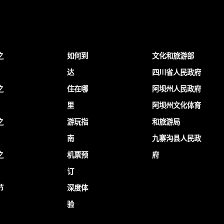
之
如何到
文化和旅游部
达
四川省人民政府
之
住在哪
阿坝州人民政府
里
阿坝州文化体育
之
游玩指
和旅游局
南
九寨沟县人民政
之
机票预
府
订
节
深度体
验