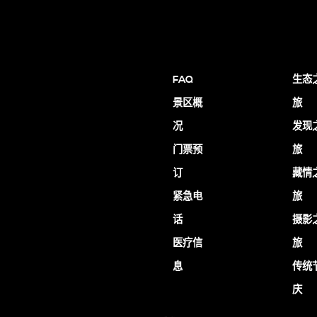
FAQ
生态
景区概
旅
况
发现
门票预
旅
订
藏情
紧急电
旅
话
摄影
医疗信
旅
息
传统
庆