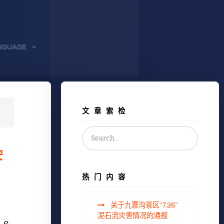
NGUAGE
文章索检
安
热门内容
关于九寨沟景区“7.26”
泥石流灾害情况的通报