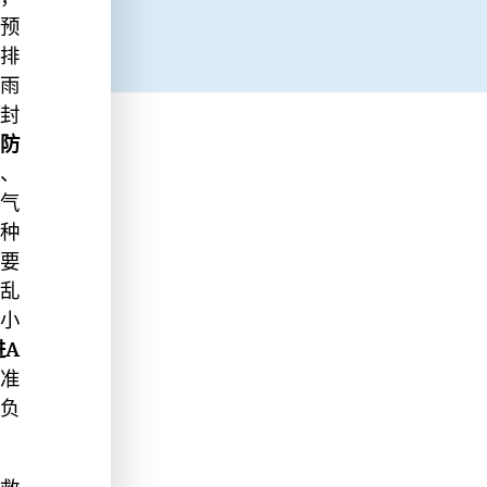
预
排
、雨
封
防
”、
气
种
。
要
乱
4小
进A
准
负