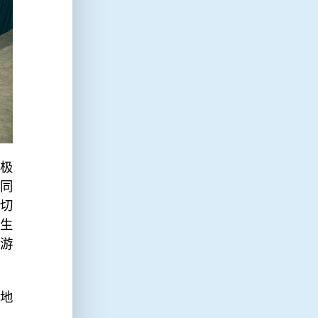
极
同
切
生
游
地
，