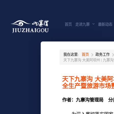
首页
走进九寨
最新动态
我在这里:
首页
政务工作
天下九寨沟 大美阿坝州 | 九
天下九寨沟 大美阿
全生产暨旅游市场
作者：
九寨沟管理局
分