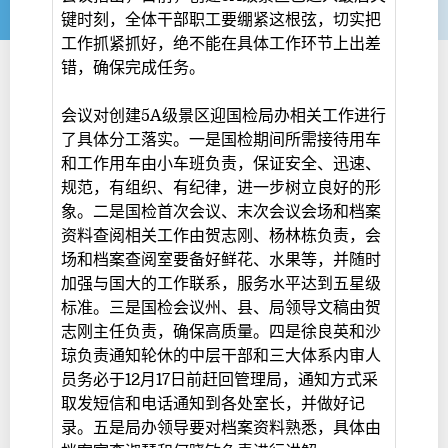
键时刻，全体干部职工要绷紧这根弦，切实把
工作抓紧抓好，绝不能在具体工作环节上出差
错，确保完成任务。
会议对创建5A级景区迎国检局办相关工作进行
了具体分工落实。一是国检期间所需接待用车
和工作用车由小车班负责，保证安全、迅速、
规范，有组织、有纪律，进一步树立良好的形
象。二是国检首次会议、末次会议会场和档案
资料查阅相关工作由贺志刚、杨林栋负责，会
场和档案查阅室要备好鲜花、水果等，并随时
加强与国大的工作联系，服务水平达到五星级
标准。三是国检会议州、县、局领导文稿由贺
志刚主任负责，确保高质量。四是徐良英和沙
琼负责通知轮休的中层干部和三大体系内审人
员务必于12月17日前赶回管理局，通知方式采
取发短信和电话通知到各处室长，并做好记
录。五是局办领导要对档案资料熟悉，具体由