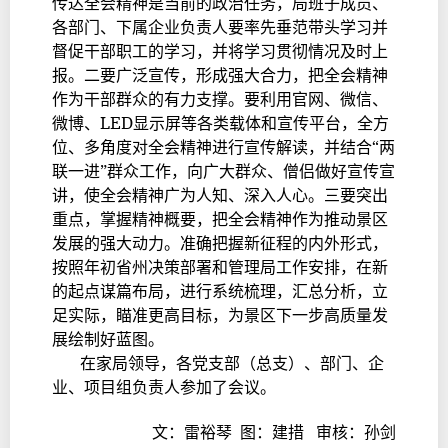
传达全会精神是当前的政治任务，局班子成员、
各部门、下属企业负责人要率先垂范带头学习并
督促干部职工的学习，并将学习贯彻情况及时上
报。二要广泛宣传，形成强大合力，把全会精神
作为干部群众的有力支撑。要利用官网、微信、
微博、LED显示屏等各类载体和宣传平台，全方
位、多角度对全会精神进行宣传解读，并结合“两
联一进”群众工作，向广大群众、僧侣做好宣传宣
讲，使全会精神广为人知、深入人心。三要突出
重点，掌握精神概要，把全会精神作为推动景区
发展的强大动力。准确把握新征程的内外形式，
按照年初省州决策部署和管理局工作安排，在新
的起点谋篇布局，进行系统梳理，汇总分析，立
足实际，瞄准更高目标，为景区下一步高质量发
展绘制好蓝图。
在家局领导，各党支部（总支）、部门、企
业、项目组负责人参加了会议。
文：雷裕琴 图：建措 审核：孙剑