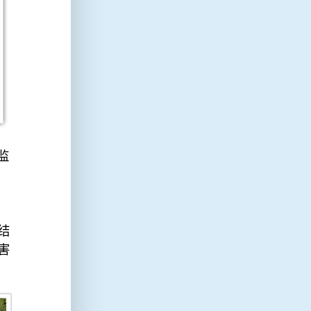
监
、
结
害