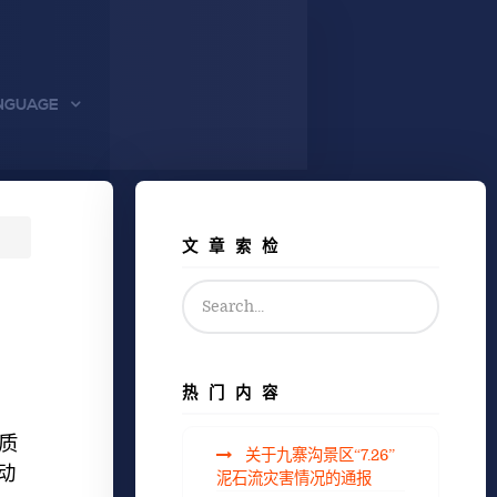
NGUAGE
文章索检
热门内容
质
关于九寨沟景区“7.26”
动
泥石流灾害情况的通报