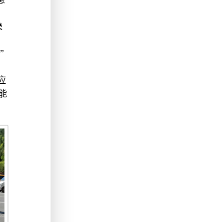
。
患
，
”
应
能