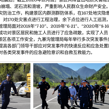
型为崩塌、泥石流和滑坡，严重影响人民群众生命财产安全
灾防治工作，构建景区内群测群防体系，在167处地灾隐
，对170处灾害点进行工程治理，余下点位进行人工巡测
2018年“7·10”、2019年“6·21”、“2020年“8·16
成功对景区居民和施工人员进行了应急疏散，实现了人员
保景区各项工作安全，九寨沟管理局每年举行多次突发事件
提高各部门领导干部应对突发事件的快速反应和应急处置
对各类突发事件的应急避险意识和自救互救能力。