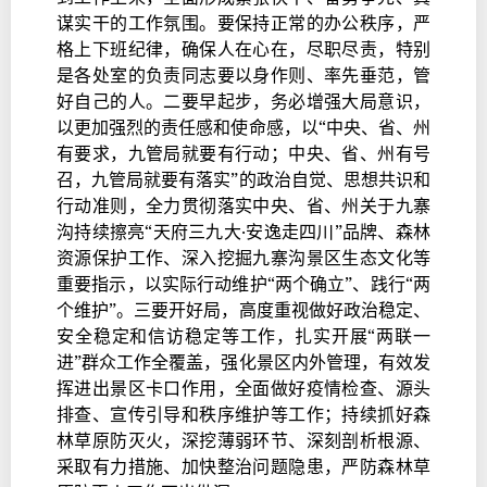
谋实干的工作氛围。要保持正常的办公秩序，严
格上下班纪律，确保人在心在，尽职尽责，特别
是各处室的负责同志要以身作则、率先垂范，管
好自己的人。二要早起步，务必增强大局意识，
以更加强烈的责任感和使命感，以“中央、省、州
有要求，九管局就要有行动；中央、省、州有号
召，九管局就要有落实”的政治自觉、思想共识和
行动准则，全力贯彻落实中央、省、州关于九寨
沟持续擦亮“天府三九大·安逸走四川”品牌、森林
资源保护工作、深入挖掘九寨沟景区生态文化等
重要指示，以实际行动维护“两个确立”、践行“两
个维护”。三要开好局，高度重视做好政治稳定、
安全稳定和信访稳定等工作，扎实开展“两联一
进”群众工作全覆盖，强化景区内外管理，有效发
挥进出景区卡口作用，全面做好疫情检查、源头
排查、宣传引导和秩序维护等工作；持续抓好森
林草原防灭火，深挖薄弱环节、深刻剖析根源、
采取有力措施、加快整治问题隐患，严防森林草