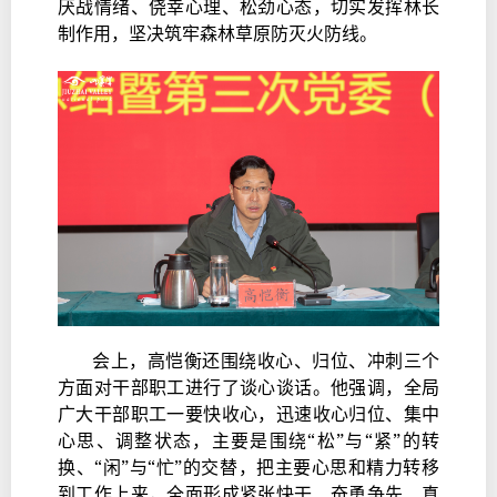
厌战情绪、侥幸心理、松劲心态，切实发挥林长
制作用，坚决筑牢森林草原防灭火防线。
会上，高恺衡还围绕收心、归位、冲刺三个
方面对干部职工进行了谈心谈话。他强调，全局
广大干部职工一要快收心，迅速收心归位、集中
心思、调整状态，主要是围绕“松”与“紧”的转
换、“闲”与“忙”的交替，把主要心思和精力转移
到工作上来，全面形成紧张快干、奋勇争先、真