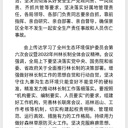
治，坚决贯彻落实好安全生产党政同责、一岗双
责、齐抓共管等要求，坚决落实好属地管理责
任，各局领导、各部门负责同志要亲自抓，靠前
指挥、亲自研究、亲自部署、亲自督导，确保景
区全年不发生一起安全生产责任事故和人员伤亡
事故。
会上传达学习了全州生态环境保护委员会第
六次会议暨2022年州林长制全体会议精神。会议
强调，全局上下要坚决落实党中央、国务院和省
委、省政府关于全面推行林长制的决策部署。增
强做好林长制工作的思想自觉和行动自觉，坚决
守住九寨沟生态环境只能变好不能变坏的硬标
准，精准发力推动林长制工作落细落实。要按照
“机构要实、编制要实、人员要实”的要求，组建
好工作机构，完善林长联席会议、巡林巡山、工
作考核等机制，切实构建起权责明晰、管理规
范、运行高效、措施有力的工作格局。持续用力
做好森林草原防灭火工作。坚决克服麻痹思想、