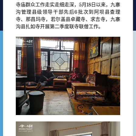
寺庙群众工作走实走细走深，5月18日以来，九寨
沟管理县级领导干部先后6批次到阿坝县查理
寺、那昌玛寺，若尔盖县卓藏寺、求吉寺，九寨
沟县扎如寺开展第二季度联寺联僧工作。