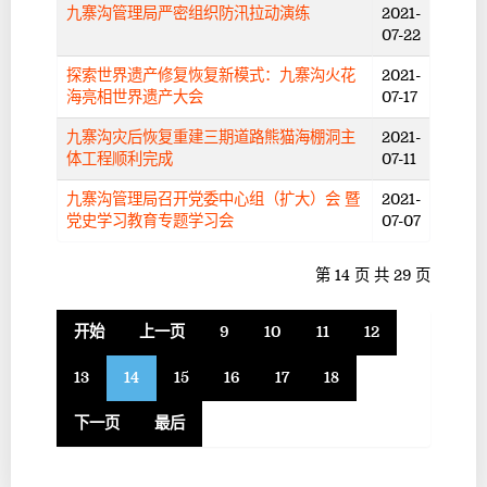
九寨沟管理局严密组织防汛拉动演练
2021-
07-22
探索世界遗产修复恢复新模式：九寨沟火花
2021-
海亮相世界遗产大会
07-17
九寨沟灾后恢复重建三期道路熊猫海棚洞主
2021-
体工程顺利完成
07-11
九寨沟管理局召开党委中心组（扩大）会 暨
2021-
党史学习教育专题学习会
07-07
第 14 页 共 29 页
开始
上一页
9
10
11
12
13
14
15
16
17
18
下一页
最后