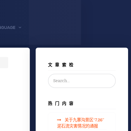
NGUAGE
文章索检
热门内容
关于九寨沟景区“7.26”
泥石流灾害情况的通报