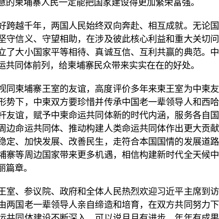
慧的柬埔寨人民一定能把国家建设得更加繁荣富强。
好跨越千年，两国人民始终双向奔赴、相互成就。无论国
坚守信义、守望相助，在涉及彼此核心利益和重大关切问
立了大小国家平等相待、真诚互信、互利共赢的典范。中
运共同体前列，给柬埔寨民众带来实实在在的好处。
视同柬埔寨王室的友谊，高度评价多年来柬王室为中柬友
形势下，中柬双方要珍惜并传承中国老一辈领导人和西哈
杆友谊，赋予中柬命运共同体新的时代内涵，服务各自国
周边命运共同体、推动构建人类命运共同体作出更大贡献
稳定、加快发展、改善民生，走符合本国国情的发展道路
埔寨等周边国家带来更多机遇，相信构建新时代全天候中
丽篇章。
王室、参议院、政府和全体人民热烈欢迎习近平主席到访
由两国老一辈领导人亲自缔造和培育，在双方共同努力下
运共同体建设不断深入，可以说月月有进步，年年有成果