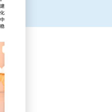
建
深化
同中
稳