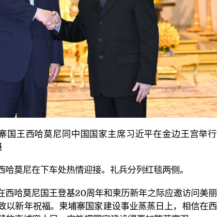
寨国王西哈莫尼同中国国家主席习近平在金边王宫举行
摄
西哈莫尼在下车处热情迎接。礼兵分列红毯两侧。
在西哈莫尼国王登基20周年和柬历新年之际应邀访问美
致以新年祝福。柬埔寨国家建设事业蒸蒸日上，相信在西