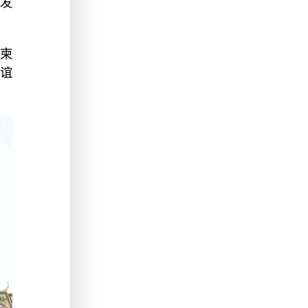
发
柬
谊