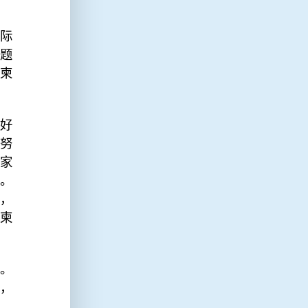
际
题
柬
好
努
家
。
，
柬
。
，
。