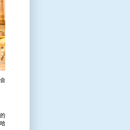
会
丽的
哈