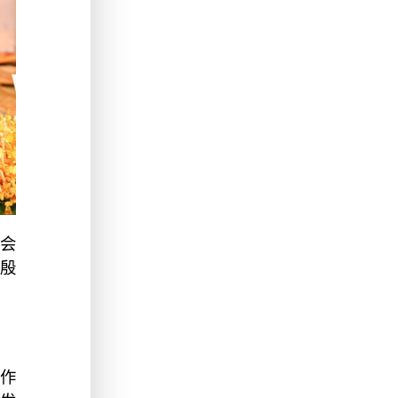
会
 殷
作