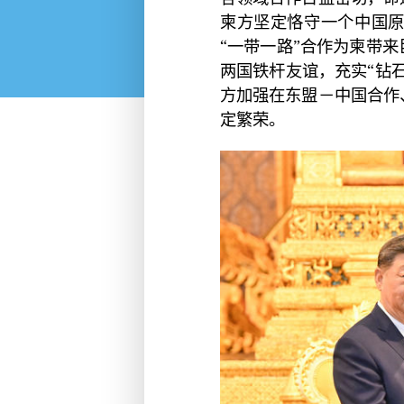
柬方坚定恪守一个中国
“一带一路”合作为柬带
两国铁杆友谊，充实“钻
方加强在东盟－中国合作
定繁荣。