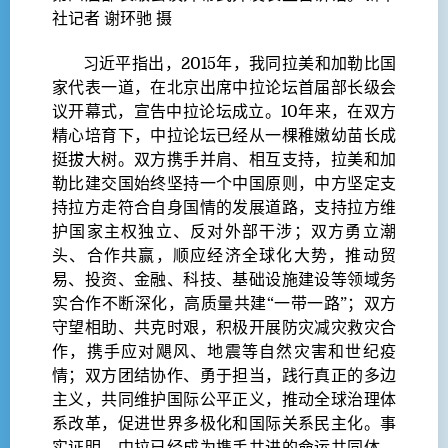
社记者 谢环驰 摄
习近平指出，2015年，我同拉美和加勒比国
家代表一道，在北京出席中拉论坛首届部长级会
议开幕式，宣告中拉论坛成立。10年来，在双方
精心培育下，中拉论坛已经从一棵稚嫩幼苗长成
挺拔大树。双方携手并肩、相互支持，拉美和加
勒比建交国始终坚持一个中国原则，中方坚定支
持拉方走符合自身国情的发展道路，支持拉方维
护国家主权独立、反对外部干涉；双方勇立潮
头、合作共赢，顺应经济全球化大势，推动贸
易、投资、金融、科技、基础设施建设等领域务
实合作不断深化，高质量共建“一带一路”；双方
守望相助、共克时艰，积极开展防灾减灾救灾合
作，携手应对飓风、地震等自然灾害和世纪疫
情；双方团结协作、勇于担当，践行真正的多边
主义，共同维护国际公平正义，推动全球治理体
系改革，促进世界多极化和国际关系民主化。事
实证明，中拉已经成为携手共进的命运共同体，