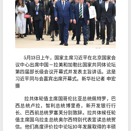
5月13日上午，国家主席习近平在北京国家会
议中心出席中国－拉美和加勒比国家共同体论坛
第四届部长级会议开幕式并发表主旨讲话。这是
习近平同与会嘉宾出席开幕式。新华社记者 申宏
摄
拉共体轮值主席国哥伦比亚总统佩特罗，巴
西总统卢拉，智利总统博里奇，新开发银行行
长、巴西前总统罗塞芙分别致辞。拉共体候任轮
值主席国乌拉圭总统奥尔西特别代表宣读总统贺
信。他们高度评价拉中论坛10年发展取得的丰硕