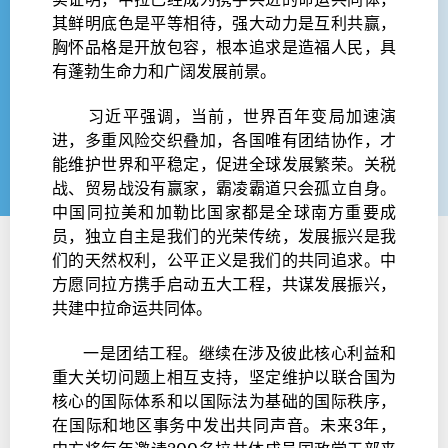
其鲜明底色是平等相待，强大动力是互利共赢，
胸怀品格是开放包容，根本追求是造福人民，具
有蓬勃生命力和广阔发展前景。
习近平强调，当前，世界百年变局加速演
进，多重风险交织叠加，各国唯有团结协作，才
能维护世界和平稳定，促进全球发展繁荣。关税
战、贸易战没有赢家，霸凌霸道只会孤立自身。
中国同拉美和加勒比国家都是全球南方重要成
员，独立自主是我们的光荣传统，发展振兴是我
们的天然权利，公平正义是我们的共同追求。中
方愿同拉方携手启动五大工程，共谋发展振兴，
共建中拉命运共同体。
一是团结工程。继续在涉及彼此核心利益和
重大关切问题上相互支持，坚定维护以联合国为
核心的国际体系和以国际法为基础的国际秩序，
在国际和地区事务中发出共同声音。未来3年，