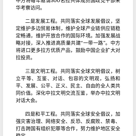
中方将每年邀请300名拉共体成员国政党干部来
华考察访问。
二是发展工程。共同落实全球发展倡议，坚
定维护多边贸易体制，维护全球产业链供应链稳
定畅通，维护开放合作的国际环境。加强发展战
略对接，深入推进高质量共建“一带一路”。中方
将进口更多拉方优质产品，鼓励中国企业扩大对
拉投资。
三是文明工程。共同落实全球文明倡议，树
立平等、互鉴、对话、包容的文明观，弘扬和
平、发展、公平、正义、民主、自由的全人类共
同价值。深化中拉文明交流互鉴，举办中拉文明
对话大会。
四是和平工程。共同落实全球安全倡议，加
强灾害治理、网络安全、反恐、反腐败、禁毒、
打击跨国有组织犯罪等合作，努力维护地区安全
稳定。