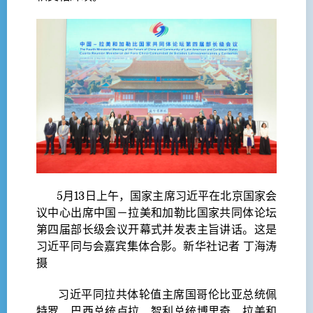
5月13日上午，国家主席习近平在北京国家会
议中心出席中国－拉美和加勒比国家共同体论坛
第四届部长级会议开幕式并发表主旨讲话。这是
习近平同与会嘉宾集体合影。新华社记者 丁海涛
摄
习近平同拉共体轮值主席国哥伦比亚总统佩
特罗、巴西总统卢拉、智利总统博里奇、拉美和