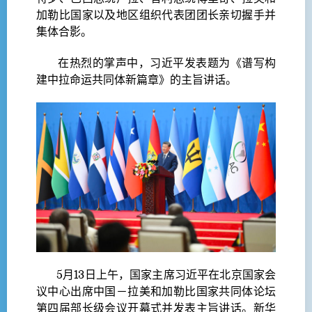
加勒比国家以及地区组织代表团团长亲切握手并
集体合影。
在热烈的掌声中，习近平发表题为《谱写构
建中拉命运共同体新篇章》的主旨讲话。
5月13日上午，国家主席习近平在北京国家会
议中心出席中国－拉美和加勒比国家共同体论坛
第四届部长级会议开幕式并发表主旨讲话。新华