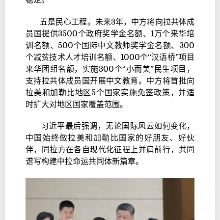
五是民心工程。未来3年，中方将向拉共体成
员国提供3500个政府奖学金名额、1万个来华培
训名额、500个国际中文教师奖学金名额、300
个减贫技术人才培训名额、1000个“汉语桥”项目
来华团组名额，实施300个“小而美”民生项目，
支持拉共体成员国开展中文教育。中方将首批向
拉美和加勒比地区5个国家实施免签政策，并适
时扩大对地区国家覆盖范围。
习近平最后强调，无论国际风云如何变化，
中国始终做拉美和加勒比国家的好朋友、好伙
伴，同拉方在各自现代化征程上并肩前行，共同
谱写构建中拉命运共同体新篇章。