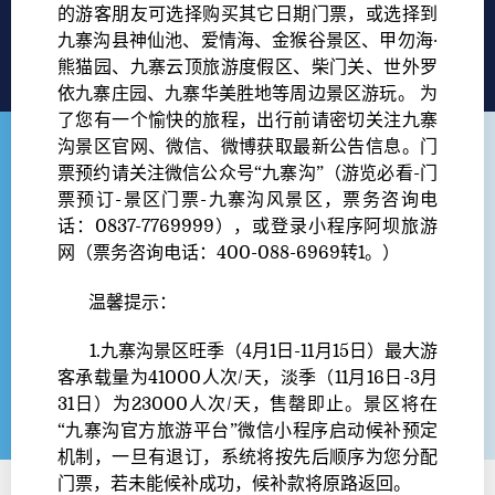
的游客朋友可选择购买其它日期门票，或选择到
九寨沟县神仙池、爱情海、金猴谷景区、甲勿海·
熊猫园、九寨云顶旅游度假区、柴门关、世外罗
依九寨庄园、九寨华美胜地等周边景区游玩。 为
了您有一个愉快的旅程，出行前请密切关注九寨
沟景区官网、微信、微博获取最新公告信息。门
票预约请关注微信公众号“九寨沟”（游览必看-门
票预订-景区门票-九寨沟风景区，票务咨询电
话：0837-7769999），或登录小程序阿坝旅游
网（票务咨询电话：400-088-6969转1。）
温馨提示：
1.九寨沟景区旺季（4月1日-11月15日）最大游
客承载量为41000人次/天，淡季（11月16日-3月
31日）为23000人次/天，售罄即止。景区将在
“九寨沟官方旅游平台”微信小程序启动候补预定
机制，一旦有退订，系统将按先后顺序为您分配
门票，若未能候补成功，候补款将原路返回。