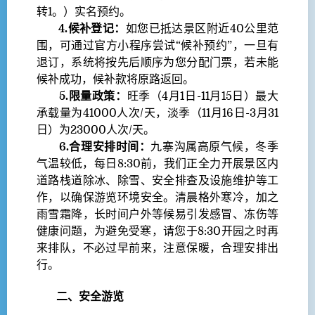
转1。）实名预约。
4.候补登记：
如您已抵达景区附近40公里范
围，可通过官方小程序尝试“候补预约”，一旦有
退订，系统将按先后顺序为您分配门票，若未能
候补成功，候补款将原路返回。
5.限量政策：
旺季（4月1日-11月15日）最大
承载量为41000人次/天，淡季（11月16日-3月31
日）为23000人次/天。
6.合理安排时间：
九寨沟属高原气候，冬季
气温较低，每日8:30前，我们正全力开展景区内
道路栈道除冰、除雪、安全排查及设施维护等工
作，以确保游览环境安全。清晨格外寒冷，加之
雨雪霜降，长时间户外等候易引发感冒、冻伤等
健康问题，为避免受寒，请您于8:30开园之时再
来排队，不必过早前来，注意保暖，合理安排出
行。
二、安全游览