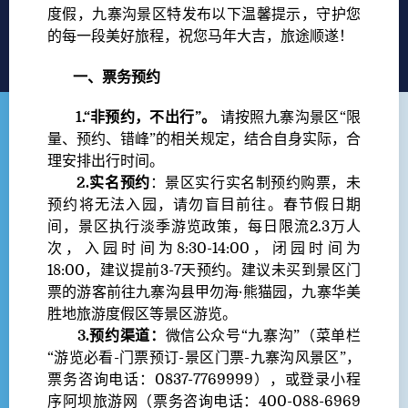
度假，九寨沟景区特发布以下温馨提示，守护您
的每一段美好旅程，祝您马年大吉，旅途顺遂！
一、票务预约
1.“非预约，不出行”。
请按照九寨沟景区“限
量、预约、错峰”的相关规定，结合自身实际，合
理安排出行时间。
2.实名预约
：景区实行实名制预约购票，未
预约将无法入园，请勿盲目前往。春节假日期
间，景区执行淡季游览政策，每日限流2.3万人
次，入园时间为8:30-14:00，闭园时间为
18:00，建议提前3-7天预约。建议未买到景区门
票的游客前往九寨沟县甲勿海·熊猫园，九寨华美
胜地旅游度假区等景区游览。
3
.预约渠道：
微信公众号“九寨沟”（菜单栏
“游览必看-门票预订-景区门票-九寨沟风景区”，
票务咨询电话：0837-7769999），或登录小程
序阿坝旅游网（票务咨询电话：400-088-6969