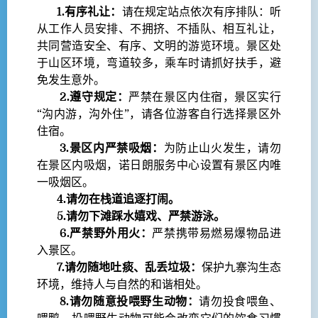
1.有序礼让：
请在规定站点依次有序排队：听
从工作人员安排、不拥挤、不插队、相互礼让，
共同营造安全、有序、文明的游览环境。景区处
于山区环境，弯道较多，乘车时请抓好扶手，避
免发生意外。
2.遵守规定：
严禁在景区内住宿，景区实行
“沟内游，沟外住”，请各位游客自行选择景区外
住宿。
3.景区内严禁吸烟：
为防止山火发生，请勿
在景区内吸烟，诺日朗服务中心设置有景区内唯
一吸烟区。
4.请勿在栈道追逐打闹。
5.请勿下滩踩水嬉戏、严禁游泳。
6.严禁野外用火：
严禁携带易燃易爆物品进
入景区。
7.请勿随地吐痰、乱丢垃圾：
保护九寨沟生态
环境，维持人与自然的和谐相处。
8.请勿随意投喂野生动物：
请勿投食喂鱼、