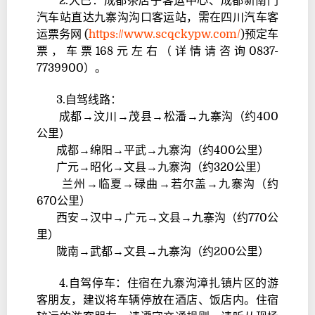
2.大巴：成都茶店子客运中心、成都新南门
汽车站直达九寨沟沟口客运站，需在四川汽车客
运票务网 (
https://www.scqckypw.com/
)预定车
票，车票168元左右（详情请咨询0837-
7739900）。
3
.自驾线路：
成都→汶川→茂县→松潘→九寨沟（约400
公里）
成都→绵阳→平武→九寨沟（约400公里）
广元→昭化→文县→九寨沟（约320公里）
兰州→临夏→碌曲→若尔盖→九寨沟（约
670公里）
西安→汉中→广元→文县→九寨沟（约770公
里）
陇南→武都→文县→九寨沟‌（约200公里）
4
.自驾停车：住宿在九寨沟漳扎镇片区的游
客朋友，建议将车辆停放在酒店、饭店内。住宿