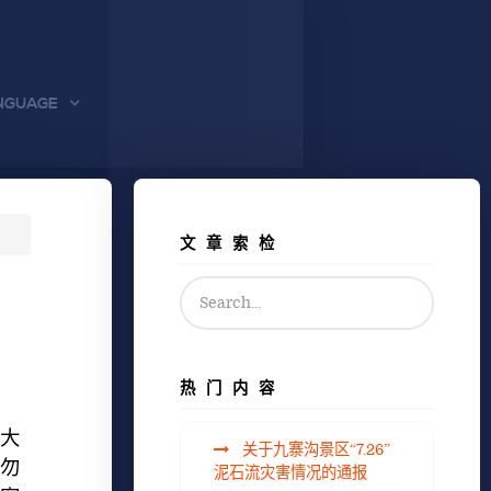
NGUAGE
文章索检
热门内容
最大
关于九寨沟景区“7.26”
勿
泥石流灾害情况的通报