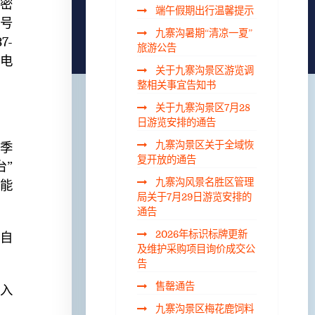
请密
端午假期出行温馨提示
号
九寨沟暑期“清凉一夏”
7-
旅游公告
电
关于九寨沟景区游览调
整相关事宜告知书
关于九寨沟景区7月28
日游览安排的通告
九寨沟景区关于全域恢
淡季
复开放的通告
台”
九寨沟风景名胜区管理
能
局关于7月29日游览安排的
通告
2026年标识标牌更新
合自
及维护采购项目询价成交公
告
售罄通告
客入
九寨沟景区梅花鹿饲料