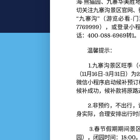
海·熊猫园、九寨华美胜
切关注九寨沟景区官网、
“九寨沟”（游览必看-门
7769999），或登录
话：400-088-6969转1
温馨提示：
1.九寨沟景区旺季（
（11月16日-3月31日
微信小程序启动候补预订
候补成功，候补款将原路
2.非预约，不出行
身实际，合理安排出行时
3.春节假期期间景区
园），闭园时间：18:00