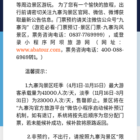
等周边景区游玩。 为了您有一个愉快的旅程，出
行前请密切关注九寨沟景区官网、微信、微博获
取最新公告信息。门票预约请关注微信公众号“九
寨沟”（游览必看-门票预订-景区门票-九寨沟风
景区，票务咨询电话：0837-7769999），或登
录小程序阿坝旅游网（网址：
www.abatour.com
，票务咨询电话：400-088-
6969转1。）
温馨提示：
1.九寨沟景区旺季（4月1日-11月15日）最大游
客承载量为41000人次/天，淡季（11月16日-3月
31日）为23000人次/天，售罄即止。景区将在
“九寨沟官方旅游平台”微信小程序启动候补预订
机制，如有退订，系统将按先后顺序为您分配门
票，若未能候补成功，候补款将原路返回。
2.非预约，不出行，请按照九寨沟景区“限