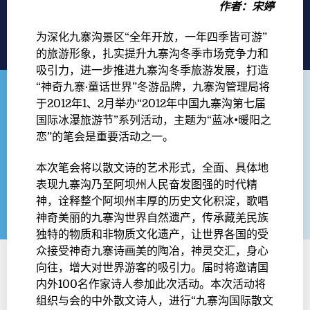
作者：宋婷
为深化九寨沟景区“全年开放，一年四季皆可游”
的旅游形象，扎实提升九寨沟冬季市场竞争力和
吸引力，进一步推进九寨沟冬季旅游发展，打造
“神奇九寨·童话世界”冬游品牌，九寨沟管理局将
于2012年1、2月举办“2012年中国九寨沟第七届
国际冰瀑旅游节”系列活动，主题为“蓝冰•暖阳之
恋”的笔会是重要活动之一。
本次笔会将以散文诗的艺术形式，全面、具体地
表现九寨沟乃至阿坝州人民奋发图强的时代精
神，诠释整个阿坝州丰厚的历史文化积淀，歌唱
神奇美丽的九寨沟世界自然遗产，传承藏羌民族
独特的物质和非物质文化遗产，让世界各国的受
众接受神奇九寨诗画美的陶冶，神灵交汇，身心
向往，增大对世界游客的吸引力。届时将邀请国
内外100名作家诗人参加此次活动。本次活动将
组织与会的中外散文诗人，进行“九寨沟国际散文