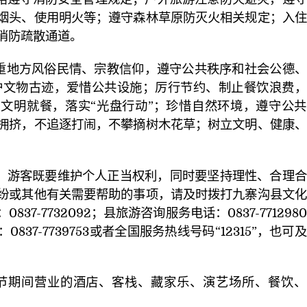
烟头、使用明火等；遵守森林草原防灭火相关规定；入住
消防疏散通道。
重地方风俗民情、宗教信仰，遵守公共秩序和社会公德、
护文物古迹，爱惜公共设施；厉行节约、制止餐饮浪费，
文明就餐，落实“光盘行动”；珍惜自然环境，遵守公共
拥挤，不追逐打闹，不攀摘树木花草；树立文明、健康、
。游客既要维护个人正当权利，同时要坚持理性、合理合
纷或其他有关需要帮助的事项，请及时拨打九寨沟县文化
37-7732092；县旅游咨询服务电话：0837-771298
37-7739753或者全国服务热线号码“12315”，也可
春节期间营业的酒店、客栈、藏家乐、演艺场所、餐饮、