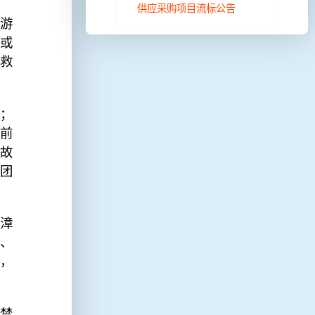
供应采购项目流标公告
游
食或
救
；
前
故
团
漳
、
，
禁