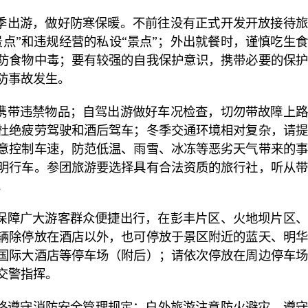
季出游，做好防寒保暖。不前往没有正式开发开放接待旅
景点”和违规经营的私设“景点”；外出就餐时，谨慎吃生
防食物中毒；要有较强的自我保护意识，携带必要的保护
防事故发生。
携带违禁物品；自驾出游做好车况检查，切勿带故障上路
杜绝疲劳驾驶和酒后驾车；冬季交通环境相对复杂，请提
意控制车速，防范低温、雨雪、冰冻等恶劣天气带来的事
明行车。参团旅游要选择具有合法资质的旅行社，听从带
。
保障广大游客群众便捷出行，在彭丰片区、火地坝片区、
辆除停放在酒店以外，也可停放于景区附近的蓝天、明华
国际大酒店等停车场（附后）；请依次停放在周边停车场
交警指挥。
格遵守消防安全管理规定；户外旅游注意防火避灾，遵守