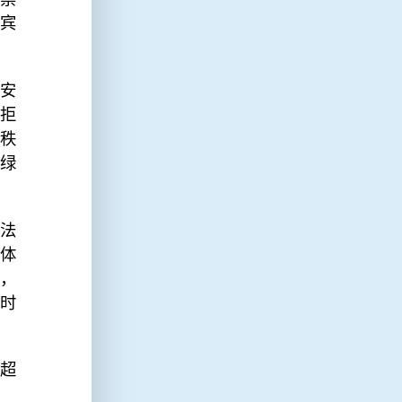
宾
安
拒
秩
绿
法
体
0，
及时
超