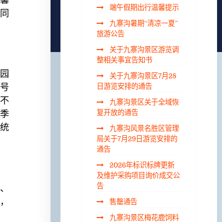
端午假期出行温馨提示
同
九寨沟暑期“清凉一夏”
旅游公告
关于九寨沟景区游览调
整相关事宜告知书
园
关于九寨沟景区7月28
号
日游览安排的通告
（不
九寨沟景区关于全域恢
淡季
复开放的通告
，统
九寨沟风景名胜区管理
局关于7月29日游览安排的
通告
2026年标识标牌更新
及维护采购项目询价成交公
告
、
，
售罄通告
九寨沟景区梅花鹿饲料