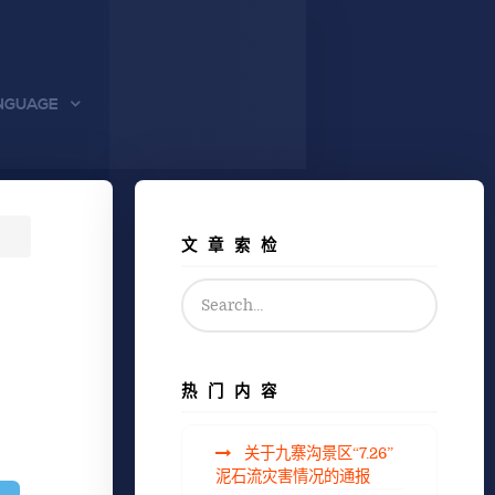
NGUAGE
文章索检
热门内容
关于九寨沟景区“7.26”
泥石流灾害情况的通报