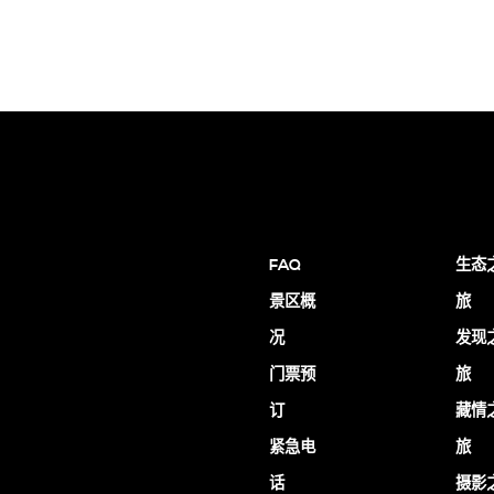
FAQ
生态
景区概
旅
况
发现
门票预
旅
订
藏情
紧急电
旅
话
摄影