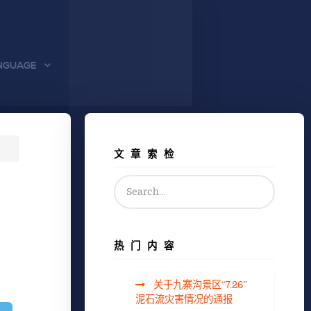
NGUAGE
文章索检
热门内容
关于九寨沟景区“7.26”
泥石流灾害情况的通报