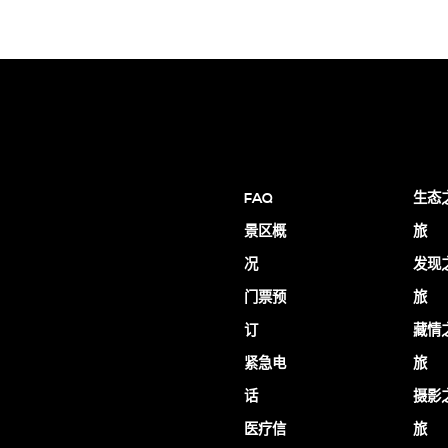
FAQ
生态
景区概
旅
况
发现
门票预
旅
订
藏情
紧急电
旅
话
摄影
医疗信
旅