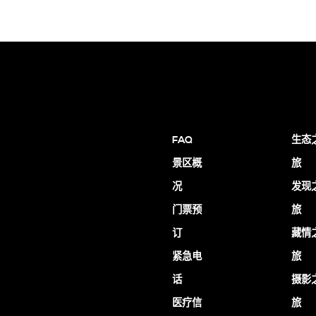
FAQ
生态
景区概
旅
况
发现
门票预
旅
订
藏情
紧急电
旅
话
摄影
医疗信
旅