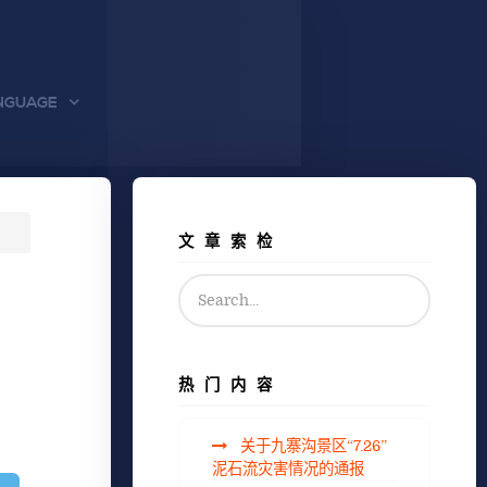
NGUAGE
文章索检
热门内容
关于九寨沟景区“7.26”
泥石流灾害情况的通报