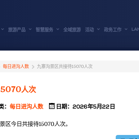
LA
旅游产品
智慧服务
全域旅游
活动
政务工作
每日进沟人数
九寨沟景区共接待15070人次
5070人次
类：
每日进沟人数
日期：2026年5月22日
景区今日共接待15070人
次。