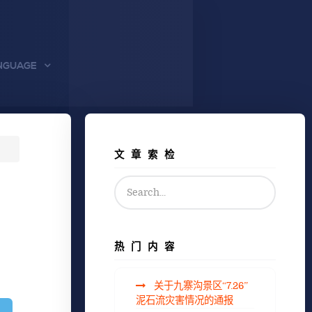
NGUAGE
文章索检
热门内容
关于九寨沟景区“7.26”
泥石流灾害情况的通报