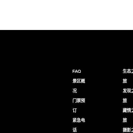
FAQ
生态
景区概
旅
况
发现
门票预
旅
订
藏情
紧急电
旅
话
摄影