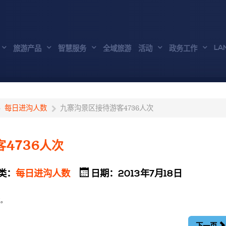
LA
旅游产品
智慧服务
全域旅游
活动
政务工作
每日进沟人数
九寨沟景区接待游客4736人次
4736人次
类：
每日进沟人数
日期：2013年7月18日
次。