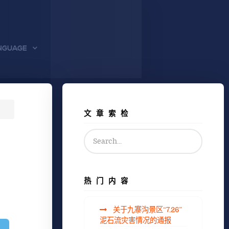
NGUAGE
文章索检
热门内容
关于九寨沟景区“7.26”
泥石流灾害情况的通报