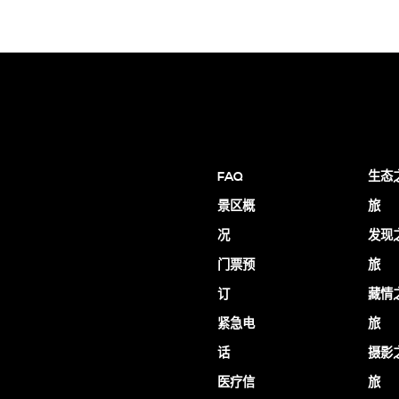
FAQ
生态
景区概
旅
况
发现
门票预
旅
订
藏情
紧急电
旅
话
摄影
医疗信
旅