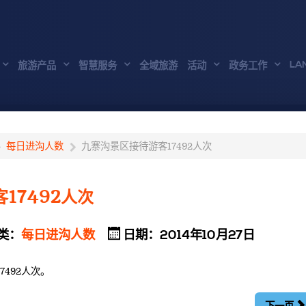
LA
旅游产品
智慧服务
全域旅游
活动
政务工作
每日进沟人数
九寨沟景区接待游客17492人次
17492人次
类：
每日进沟人数
日期：2014年10月27日
7492人次。