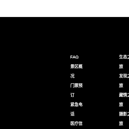
FAQ
生态
景区概
旅
况
发现
门票预
旅
订
藏情
紧急电
旅
话
摄影
医疗信
旅