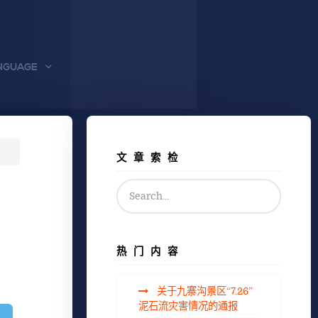
NGUAGE
文章索检
热门内容
关于九寨沟景区“7.26”
泥石流灾害情况的通报