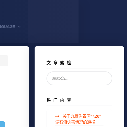
NGUAGE
文章索检
热门内容
关于九寨沟景区“7.26”
泥石流灾害情况的通报