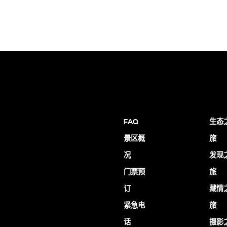
FAQ
生态
景区概
旅
况
发现
门票预
旅
订
藏情
紧急电
旅
话
摄影