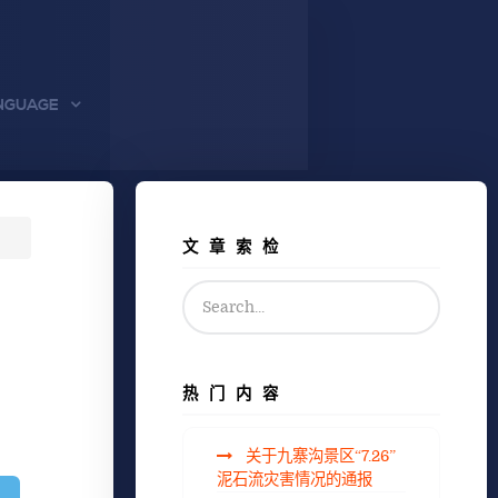
NGUAGE
文章索检
热门内容
关于九寨沟景区“7.26”
泥石流灾害情况的通报