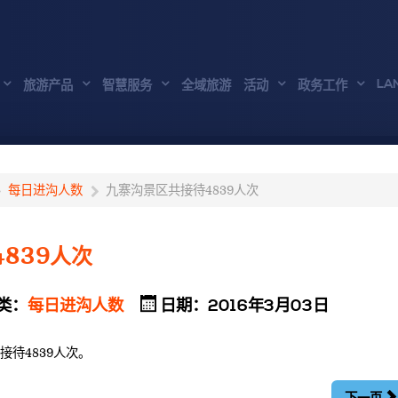
LA
旅游产品
智慧服务
全域旅游
活动
政务工作
每日进沟人数
九寨沟景区共接待4839人次
839人次
类：
每日进沟人数
日期：2016年3月03日
接待4839人次。