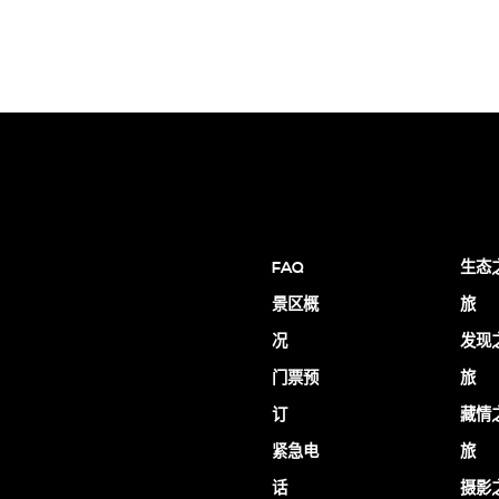
FAQ
生态
景区概
旅
况
发现
门票预
旅
订
藏情
紧急电
旅
话
摄影