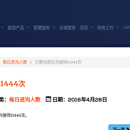
LA
旅游产品
智慧服务
全域旅游
活动
政务工作
每日进沟人数
九寨沟景区共接待11444次
1444次
类：
每日进沟人数
日期：2016年4月28日
共接待11444次。