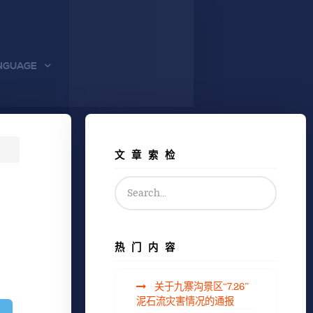
NGUAGE
文章索检
热门内容
关于九寨沟景区“7.26”
泥石流灾害情况的通报