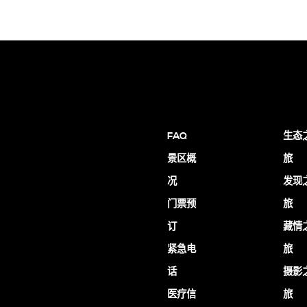
FAQ
生态
景区概
旅
况
发现
门票预
旅
订
藏情
紧急电
旅
话
摄影
医疗信
旅