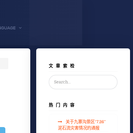
NGUAGE
文章索检
热门内容
关于九寨沟景区“7.26”
泥石流灾害情况的通报