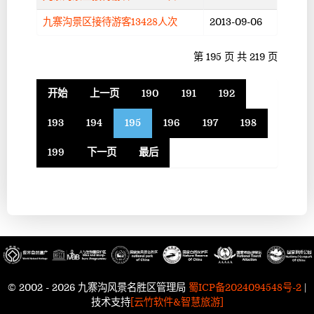
九寨沟景区接待游客13428人次
2013-09-06
第 195 页 共 219 页
开始
上一页
190
191
192
193
194
195
196
197
198
199
下一页
最后
© 2002 - 2026 九寨沟风景名胜区管理局
蜀ICP备2024094548号-2
|
技术支持
[云竹软件&智慧旅游]