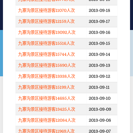
九寨沟景区接待游客11070人次
2013-09-18
九寨沟景区接待游客12159人次
2013-09-17
九寨沟景区接待游客13092人次
2013-09-16
九寨沟景区接待游客15516人次
2013-09-15
九寨沟景区接待游客15744人次
2013-09-14
九寨沟景区接待游客15890人次
2013-09-13
九寨沟景区接待游客13338人次
2013-09-12
九寨沟景区接待游客15199人次
2013-09-11
九寨沟景区接待游客14685人次
2013-09-10
九寨沟景区接待游客13425人次
2013-09-09
九寨沟景区接待游客12084人次
2013-09-08
九寨沟景区接待游客11969人次
2013-09-07