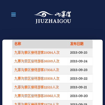
名称
发布日期
九寨沟景区接待游客15084人次
2013-09-25
九寨沟景区接待游客16589人次
2013-09-24
九寨沟景区接待游客17356人次
2013-09-23
九寨沟景区接待游客15358人次
2013-09-22
九寨沟景区接待游客12515人次
2013-09-21
九寨沟景区接待游客23362人次
2013-09-20
九寨沟景区接待游客13776人次
2013-09-19