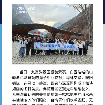
当日，九寨沟景区银装素裹，白雪皑皑的山
峰与色彩斑斓的海子相互映衬，琼林交错，暖阳
铺陈，在灵动与静谧、跌宕与深邃间构成了如诗
如画的冬日美景。伴随着景区观光车缓缓驶入，
九寨沟童话般的美景便犹如一幅幅绝美的山水画
卷徐徐映入他们眼帘，台湾青年们欢呼雀跃，无