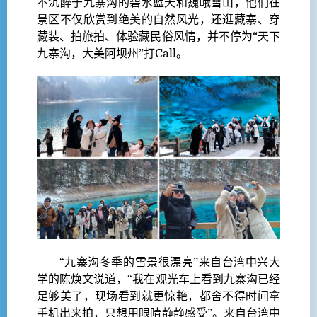
不沉醉于九寨沟的碧水蓝天和巍峨雪山，他们在
景区不仅欣赏到绝美的自然风光，还逛藏寨、穿
藏装、拍旅拍、体验藏民俗风情，并不停为“天下
九寨沟，大美阿坝州”打Call。
“九寨沟冬季的雪景很漂亮”来自台湾中兴大
学的陈焕文说道，“我在观光车上看到九寨沟已经
足够美了，现场看到就更惊艳，都舍不得时间拿
手机出来拍，只想用眼睛静静感受”。来自台湾中