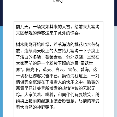
1786
】
前几天，一场突如其来的大雪，给前来九寨沟
景区参观的游客送来了意外的惊喜。
树木刚刚开始吐绿，芦苇海边的桃花也含苞待
放，连续两天晚上的大雪给九寨沟一下子换上
了洁白的冬装，银装素裹，分外妖娆，呈现在
大家面前的是一个粉妆玉砌的冰雪“童话世
界”。阳光下，蓝天、白云、雪花、碧海，这
一切都让游客兴奋不已。箭竹海栈道上，一对
情侣完全沉浸在了堆雪人的快乐之中。微微的
寒意早已让美景所激发的热情消散的无影无
踪。大家笑着、跳着，和同伴们玩耍嬉笑，纷
纷换上艳丽的藏族服装合影留念，尽情的享受
着大自然的神奇赐予。