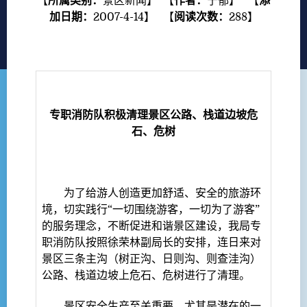
【
所属类别：
景区新闻
】 【
作者：
宁郁
】 【
添
加日期：
2007-4-14
】 【
阅读次数：
288
】
专职消防队积极清理景区公路、栈道边坡危
石、危树
为了给游人创造更加舒适、安全的旅游环
境，切实践行“一切围绕游客，一切为了游客”
的服务理念，不断促进和谐景区建设，我局专
职消防队按照徐荣林副局长的安排，连日来对
景区三条主沟（树正沟、日则沟、则查洼沟）
公路、栈道边坡上危石、危树进行了清理。
景区安全生产至关重要，尤其是潜在的一