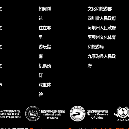
之
如何到
文化和旅游部
达
四川省人民政府
之
住在哪
阿坝州人民政府
里
阿坝州文化体育
之
游玩指
和旅游局
南
九寨沟县人民政
之
机票预
府
订
节
深度体
验