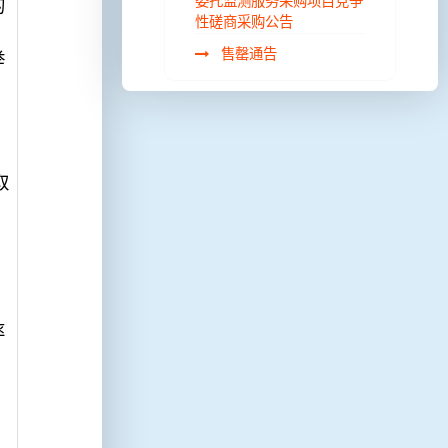
委托监测服务采购项目竞争
的
性磋商采购公告
售罄通告
举
取
。
率