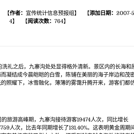
】 【
作者：
宣传统计信息预报组
】 【
添加日期：
2007-5
4
】 【
阅读次数：
764
】
礼之后，九寨沟处处显得格外清新。景区内的长海和
雨而凝结成今晨皑皑的白雪，陈铺在美丽的海子岸边和茂
光的照耀下，冰雪融化，薄薄的雾霭升腾开来，游客们都
旅游高峰期，九寨沟接待游客19474人次，同比增长
客759人次，比去年同期增长了131.40%。这表明黄金周期