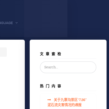
NGUAGE
文章索检
热门内容
关于九寨沟景区“7.26”
泥石流灾害情况的通报