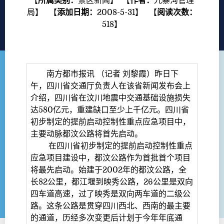
【
所属类别：
景区新闻
】 【
作者：
九寨沟管理
局
】 【
添加日期：
2008-5-31
】 【
阅读次数：
518
】
南方都市报讯 （记者 刘黎霞）昨日下
午，四川省交通厅负责人在该省新闻发布会上
介绍，四川省在汶川地震中交通基础设施损失
达580亿元，重建缺口至少上千亿元。四川省
初步制定的提前启动控制性重点应急项目中，
主要动脉都汶公路将首先启动。
在四川省初步制定的提前启动控制性重点
应急项目建设中，都汶公路作为首批首个项目
将最先启动。始建于2002年的都汶公路，全
长82公里，都江堰到映秀公路，26公里是双向
四车道高速，过了映秀是双向两车道的二级公
路。这条公路是贯穿四川西北、西南的最主要
的通道，历经多次变更后计划于今年年底通