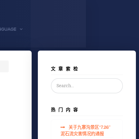
NGUAGE
文章索检
热门内容
关于九寨沟景区“7.26”
泥石流灾害情况的通报