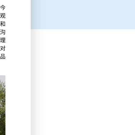
沟今
观
和
沟
理
对
品