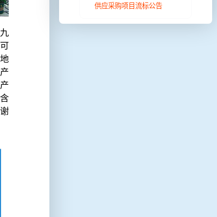
供应采购项目流标公告
九
可
地
遗产
产
的含
谢