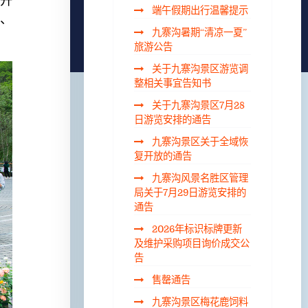
沟开
端午假期出行温馨提示
、
九寨沟暑期“清凉一夏”
旅游公告
关于九寨沟景区游览调
整相关事宜告知书
关于九寨沟景区7月28
日游览安排的通告
九寨沟景区关于全域恢
复开放的通告
九寨沟风景名胜区管理
局关于7月29日游览安排的
通告
2026年标识标牌更新
及维护采购项目询价成交公
告
售罄通告
九寨沟景区梅花鹿饲料