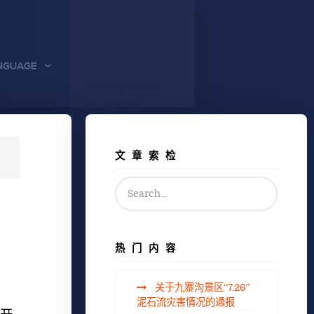
NGUAGE
文章索检
热门内容
关于九寨沟景区“7.26”
泥石流灾害情况的通报