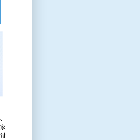
学、
家
讨