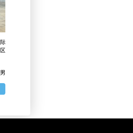
际
区
皓男