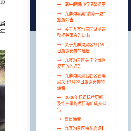
ip
端午假期出行温馨提示
九寨沟暑期“清凉一夏”
旅游公告
属
关于九寨沟景区游览调
8年
整相关事宜告知书
关于九寨沟景区7月28
日游览安排的通告
九寨沟景区关于全域恢
复开放的通告
九寨沟风景名胜区管理
局关于7月29日游览安排的
通告
2026年标识标牌更新
及维护采购项目询价成交公
告
售罄通告
九寨沟景区梅花鹿饲料