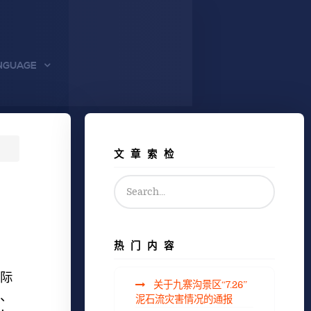
NGUAGE
文章索检
热门内容
际
关于九寨沟景区“7.26”
、
泥石流灾害情况的通报