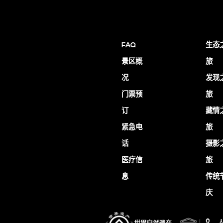
FAQ
生态
景区概
旅
况
发现
门票预
旅
订
藏情
紧急电
旅
话
摄影
医疗信
旅
息
传统
庆