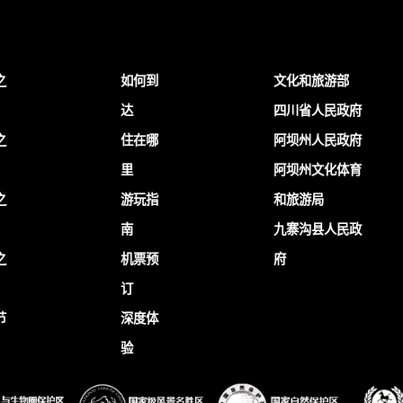
之
如何到
文化和旅游部
达
四川省人民政府
之
住在哪
阿坝州人民政府
里
阿坝州文化体育
之
游玩指
和旅游局
南
九寨沟县人民政
之
机票预
府
订
节
深度体
验