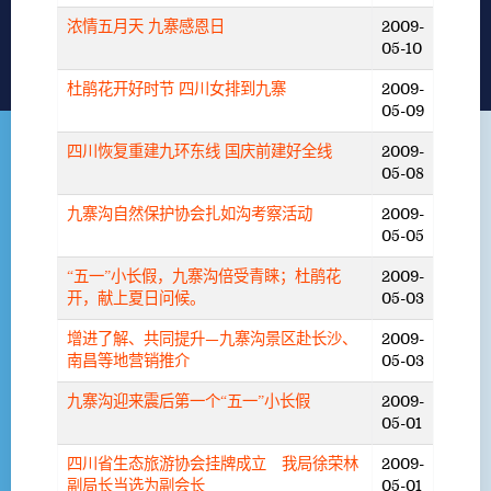
浓情五月天 九寨感恩日
2009-
05-10
杜鹃花开好时节 四川女排到九寨
2009-
05-09
四川恢复重建九环东线 国庆前建好全线
2009-
05-08
九寨沟自然保护协会扎如沟考察活动
2009-
05-05
“五一”小长假，九寨沟倍受青睐；杜鹃花
2009-
开，献上夏日问候。
05-03
增进了解、共同提升—九寨沟景区赴长沙、
2009-
南昌等地营销推介
05-03
九寨沟迎来震后第一个“五一”小长假
2009-
05-01
四川省生态旅游协会挂牌成立 我局徐荣林
2009-
副局长当选为副会长
05-01