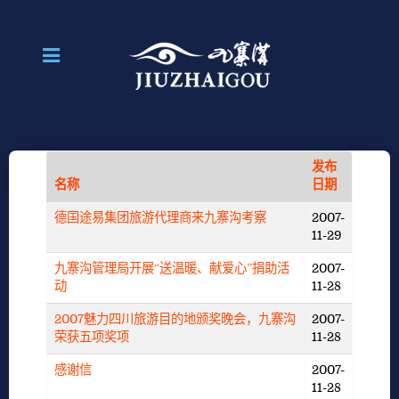
发布
名称
日期
德国途易集团旅游代理商来九寨沟考察
2007-
11-29
九寨沟管理局开展“送温暖、献爱心”捐助活
2007-
动
11-28
2007魅力四川旅游目的地颁奖晚会，九寨沟
2007-
荣获五项奖项
11-28
感谢信
2007-
11-28