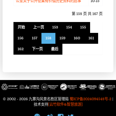
公室关于公开征集有价值历史资料的启事
10-15
第 158 页 共 167 页
开始
上一页
153
154
155
156
157
158
159
160
161
162
下一页
最后
© 2002 - 2026 九寨沟风景名胜区管理局
蜀ICP备2024094548号-2
|
技术支持
[云竹软件&智慧旅游]